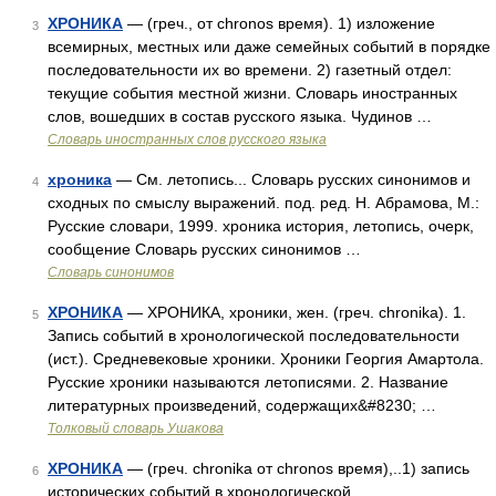
ХРОНИКА
— (греч., от chronos время). 1) изложение
3
всемирных, местных или даже семейных событий в порядке
последовательности их во времени. 2) газетный отдел:
текущие события местной жизни. Словарь иностранных
слов, вошедших в состав русского языка. Чудинов …
Словарь иностранных слов русского языка
хроника
— См. летопись... Словарь русских синонимов и
4
сходных по смыслу выражений. под. ред. Н. Абрамова, М.:
Русские словари, 1999. хроника история, летопись, очерк,
сообщение Словарь русских синонимов …
Словарь синонимов
ХРОНИКА
— ХРОНИКА, хроники, жен. (греч. chronika). 1.
5
Запись событий в хронологической последовательности
(ист.). Средневековые хроники. Хроники Георгия Амартола.
Русские хроники называются летописями. 2. Название
литературных произведений, содержащих&#8230; …
Толковый словарь Ушакова
ХРОНИКА
— (греч. chronika от chronos время),..1) запись
6
исторических событий в хронологической