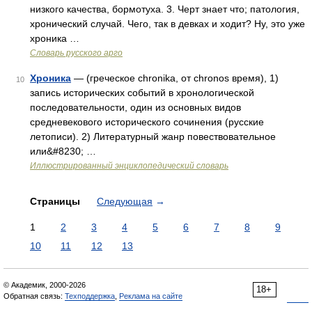
низкого качества, бормотуха. 3. Черт знает что; патология,
хронический случай. Чего, так в девках и ходит? Ну, это уже
хроника …
Словарь русского арго
Хроника
— (греческое chronika, от chronos время), 1)
10
запись исторических событий в хронологической
последовательности, один из основных видов
средневекового исторического сочинения (русские
летописи). 2) Литературный жанр повествовательное
или&#8230; …
Иллюстрированный энциклопедический словарь
Страницы
Следующая
→
1
2
3
4
5
6
7
8
9
10
11
12
13
© Академик, 2000-2026
18+
Обратная связь:
Техподдержка
,
Реклама на сайте