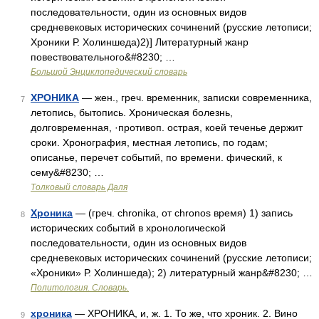
последовательности, один из основных видов
средневековых исторических сочинений (русские летописи;
Хроники Р. Холиншеда)2)] Литературный жанр
повествовательного&#8230; …
Большой Энциклопедический словарь
ХРОНИКА
— жен., греч. временник, записки современника,
7
летопись, бытопись. Хроническая болезнь,
долговременная, ·противоп. острая, коей теченье держит
сроки. Хронография, местная летопись, по годам;
описанье, перечет событий, по времени. фический, к
сему&#8230; …
Толковый словарь Даля
Хроника
— (греч. chronika, от chronos время) 1) запись
8
исторических событий в хронологической
последовательности, один из основных видов
средневековых исторических сочинений (русские летописи;
«Хроники» Р. Холиншеда); 2) литературный жанр&#8230; …
Политология. Словарь.
хроника
— ХРОНИКА, и, ж. 1. То же, что хроник. 2. Вино
9