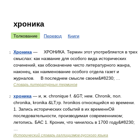
хроника
Толкование
Перевод
Книги
Хроника
— ХРОНИКА. Термин этот употребляется в трех
1
смыслах: как название для особого вида исторических
сочинений, как обозначение чисто литературного жанра,
наконец, как наименование особого отдела газет и
журналов. В последнем смысле своем&#8230; …
Словарь литературных терминов
хроника
— и, ж. chronique f. &GT; нем. Chronik, пол.
2
chronika, kronika &LT;гр. hronikos относящийся ко времени.
1. Запись исторических событий в их временнОй
последовательности, производимая современником;
летопись. БАС 1. Кроник, что чинилось в 1700 году&#8230;
…
Исторический словарь галлицизмов русского языка